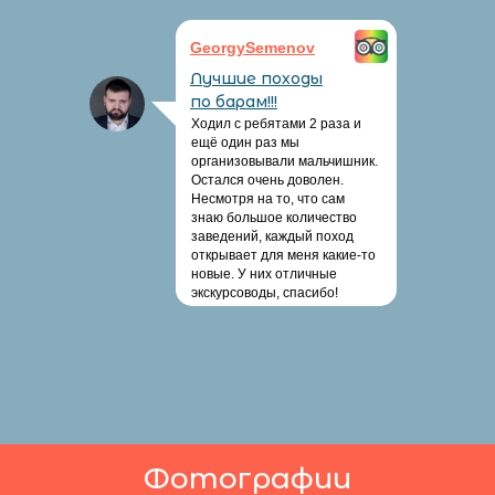
GeorgySemenov
Лучшие походы
по барам!!!
Ходил с ребятами 2 раза и
ещё один раз мы
организовывали мальчишник.
Остался очень доволен.
Несмотря на то, что сам
знаю большое количество
заведений, каждый поход
открывает для меня какие-то
новые. У них отличные
экскурсоводы, спасибо!
Фотографии