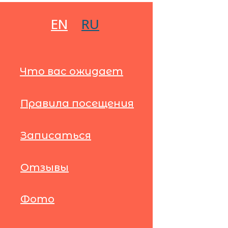
EN
RU
Что вас ожидает
Правила посещения
Записаться
Отзывы
Фото