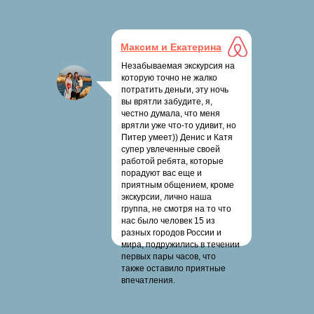
Максим и Екатерина
Незабываемая экскурсия на
которую точно не жалко
потратить деньги, эту ночь
вы врятли забудите, я,
честно думала, что меня
врятли уже что-то удивит, но
Питер умеет)) Денис и Катя
супер увлеченные своей
работой ребята, которые
порадуют вас еще и
приятным общением, кроме
экскурсии, лично наша
группа, не смотря на то что
нас было человек 15 из
разных городов России и
мира, подружились в течении
первых пары часов, что
также оставило приятные
впечатления.