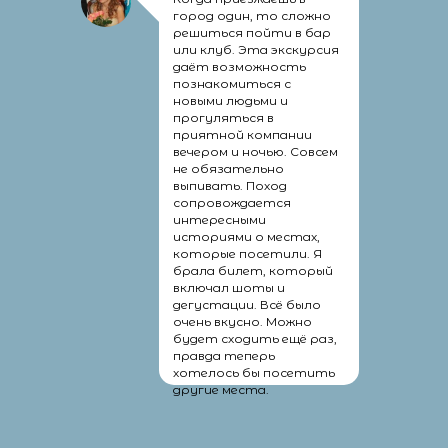
город один, то сложно
решиться пойти в бар
или клуб. Эта экскурсия
даёт возможность
познакомиться с
новыми людьми и
прогуляться в
приятной компании
вечером и ночью. Совсем
не обязательно
выпивать. Поход
сопровождается
интересными
историями о местах,
которые посетили. Я
брала билет, который
включал шоты и
дегустации. Всё было
очень вкусно. Можно
будет сходить ещё раз,
правда теперь
хотелось бы посетить
другие места.